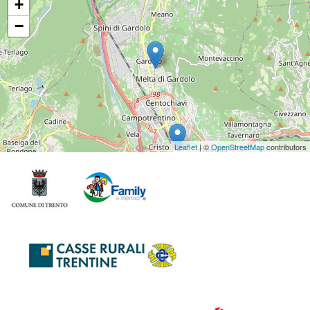
+
−
Leaflet
| ©
OpenStreetMap
contributors