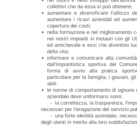
nel futuro e nello sviluppo dell'attività
collettivi che da essa si può ottenere;
aumentare e diversificare l'utilizzo d
aumentare i ricavi aziendali ed aumen
copertura dei costi;
nella formazione e nel miglioramento co
nei nostri impianti si instauri con gli 
ed amichevole e essi che diventino luog
della vita​;
informare e comunicare alla comunità t
dall'impiantistica sportiva del Comun
forma di avvio alla pratica sportiv
particolare per la famiglia, i giovani, g
abili​.
le norme di comportamento di ognuno di 
aziendale deve uniformarsi sono:​
- la correttezza, la trasparenza, l'imparz
necessari per l'erogazione del servizio pub
- una forte identità aziendale, necessar
degli utenti in merito alla loro soddisfazio