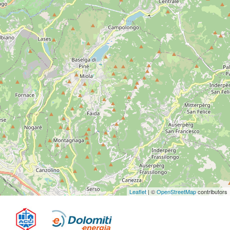
Leaflet
| ©
OpenStreetMap
contributors