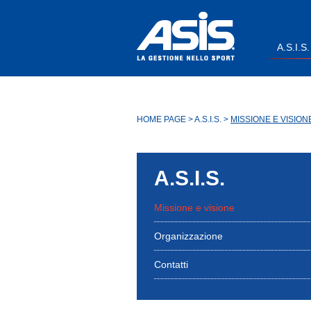
A.S.I.S.
HOME PAGE
>
A.S.I.S.
>
MISSIONE E VISION
A.S.I.S.
Missione e visione
Organizzazione
Contatti