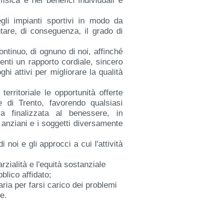
 fisica e nei benefici individuali e
egli impianti sportivi in modo da
tare, di conseguenza, il grado di
ntinuo, di ognuno di noi, affinché
Utenti un rapporto cordiale, sincero
hi attivi per migliorare la qualità
erritoriale le opportunità offerte
e di Trento, favorendo qualsiasi
a finalizzata al benessere, in
li anziani e i soggetti diversamente
noi e gli approcci a cui l'attività
ialità e l'equità sostanziale
blico affidato;
ia per farsi carico dei problemi
ne.