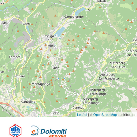
Leaflet
| ©
OpenStreetMap
contributors